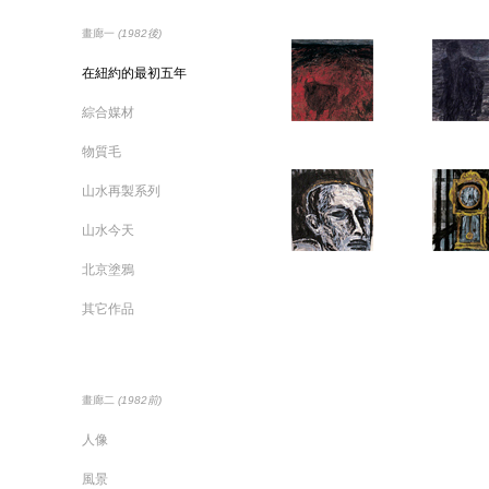
畫廊一
(1982後)
在紐約的最初五年
綜合媒材
物質毛
山水再製系列
山水今天
北京塗鴉
其它作品
畫廊二
(1982前)
人像
風景