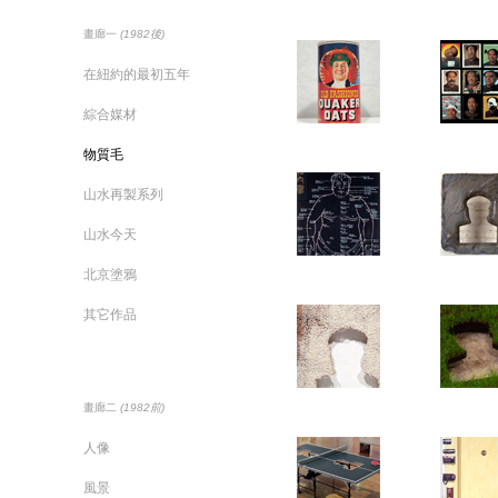
畫廊一
(1982後)
在紐約的最初五年
綜合媒材
物質毛
山水再製系列
山水今天
北京塗鴉
其它作品
畫廊二
(1982前)
人像
風景